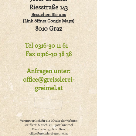
Riesstraße 143
Besuchen Sie uns
(Link öffnet Google Maps)
8010 Graz
Tel
0316-30 11 61
Fax
0316-30 38 38
Anfragen unter:
office@greisslerei-
greimel.at
Verantwortlich für die Inhalte der Website:
Greißlerei & Kuchl e.U., Josef Greimel,
Riesstraße 143, 8010 Graz
office@greisslerei-greimel.at