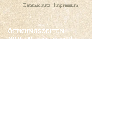
Datenschutz . Impressum
ÖFFNUNGSZEITEN
MO.DI.DO
7.00 - 14.00
Uhr
MI und FR
7.00 - 19.00
Uhr
SAMSTAG
7.00 - 12.00
Uhr
0316 301161
KONTAKT
Mit Liebe
zubereitet!