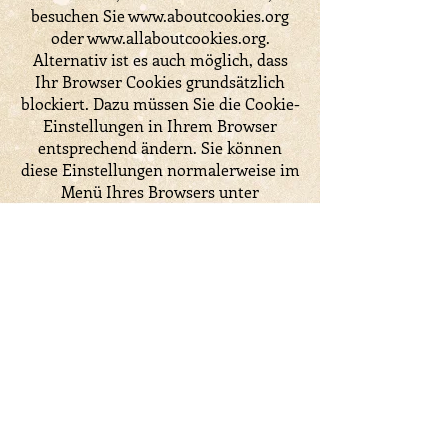
besuchen Sie www.aboutcookies.org
oder www.allaboutcookies.org.
Alternativ ist es auch möglich, dass
Ihr Browser Cookies grundsätzlich
blockiert. Dazu müssen Sie die Cookie-
Einstellungen in Ihrem Browser
entsprechend ändern. Sie können
diese Einstellungen normalerweise im
Menü Ihres Browsers unter
„Optionen“ oder „Präferenzen“ finden.
Bitte beachten Sie, dass das Löschen
unserer Cookies oder die
Deaktivierung zukünftiger Cookies
oder Tracking-Technologien zur Folge
haben kann, dass bestimmte Bereiche
oder Funktionen unserer Dienste für
Sie nicht mehr zur Verfügung stehen
oder Ihr Nutzererlebnis anderweitig
beeinträchtigt wird.